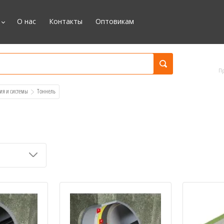
О нас
Контакты
Оптовикам
П
ия и системы
  Тоннель