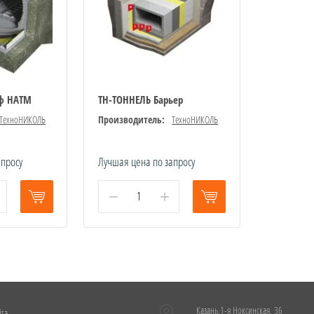
ф НАТМ
ТН-ТОННЕЛЬ Барьер
ТехноНИКОЛЬ
Производитель:
ТехноНИКОЛЬ
апросу
Лучшая цена по запросу
−
+
Казань,1-я Ноксинская, 36
йта