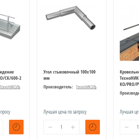
аждение
Угол стыковочный 100х100
Кровельн
О/СК/600-2
мм
ТехноНИ
КО/PRO/P
ТехноНИКОЛЬ
Производитель:
ТехноНИКОЛЬ
Производи
апросу
Лучшая цена по запросу
Лучшая це
−
+
−