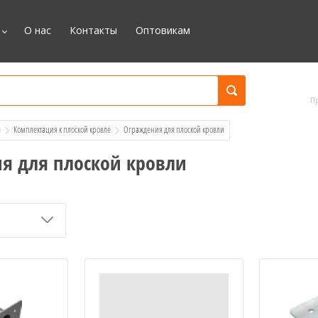
О нас
Контакты
Оптовикам
П
я
Комплектация к плоской кровле
  Ограждения для плоской кровли
я для плоской кровли