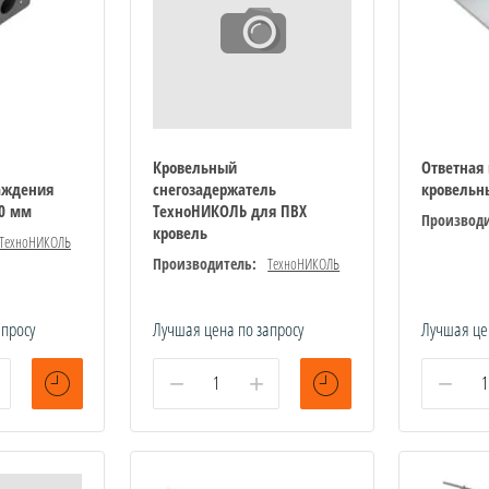
Кровельный
Ответная
аждения
снегозадержатель
кровельн
0 мм
ТехноНИКОЛЬ для ПВХ
Производи
кровель
ТехноНИКОЛЬ
Производитель:
ТехноНИКОЛЬ
апросу
Лучшая цена по запросу
Лучшая це
−
+
−