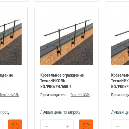
аждение
Кровельное ограждение
Кровельн
ТехноНИКОЛЬ
ТехноНИ
3
КО/PRO/PH/600-2
КО/PRO/P
ТехноНИКОЛЬ
Производитель:
ТехноНИКОЛЬ
Производи
апросу
Лучшая цена по запросу
Лучшая це
−
+
−