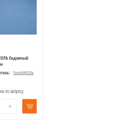
КОЛЬ Ендовный
рн
тель:
ТехноНИКОЛЬ
на по запросу
+