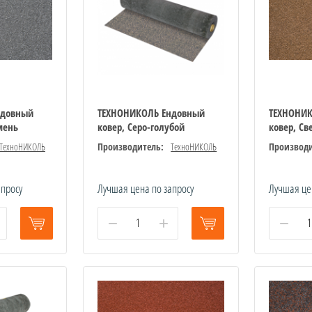
ндовный
ТЕХНОНИКОЛЬ Ендовный
ТЕХНОНИ
мень
ковер, Серо-голубой
ковер, С
ТехноНИКОЛЬ
Производитель:
ТехноНИКОЛЬ
Производи
апросу
Лучшая цена по запросу
Лучшая це
−
+
−