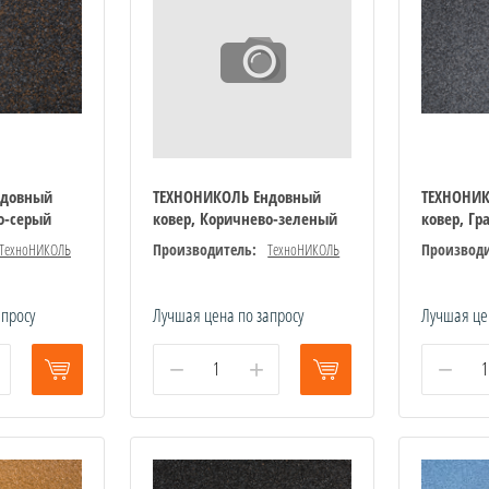
ндовный
ТЕХНОНИКОЛЬ Ендовный
ТЕХНОНИ
о-серый
ковер, Коричнево-зеленый
ковер, Г
ТехноНИКОЛЬ
Производитель:
ТехноНИКОЛЬ
Производи
апросу
Лучшая цена по запросу
Лучшая це
−
+
−