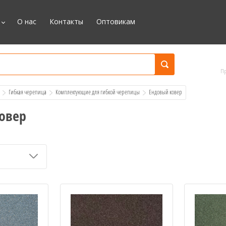
О нас
Контакты
Оптовикам
П
Гибкая черепица
Комплектующие для гибкой черепицы
  Ендовый ковер
овер