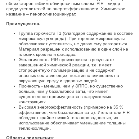
обеих сторон гибким облицовочным слоем. PIR - лидер
среди утеплителей по энергоэффективности. Химическое
название – пенополиизоцианурат.
Преимущества:
Группа горючести Г1 (благодаря содержанию в составе
микрокапсул углерода). При горении микрокапсулы
обволакивают утеплитель, не давая ему разгораться.
Материал разрешен к использованию в один слой на
плоских кровлях и фасадах.
Экологичность. PIR производится в результате
завершенной химической реакции, т.е. имеет
стопроцентную полимеризацию и не содержит
опасных составляющих, негативно влияющих на
окружающую среду и здоровье людей.
Прочность - меньше, чем у ЭППС, но существенно
больше, чем у базальтовой ваты, что имеет
существенное преимущество в нагружаемых
конструкциях
Высокая энергоэффективность (примерно на 35 %
эффективнее, чем базальтовая вата). Утеплители PIR
обладают крайне низкой теплопроводностью, их
использование обеспечивает уменьшение толщины
теплоизоляции.
Области применения: