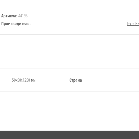
44196
Артикул:
Производитель:
ТехноН
50х50х1250 мм
Страна