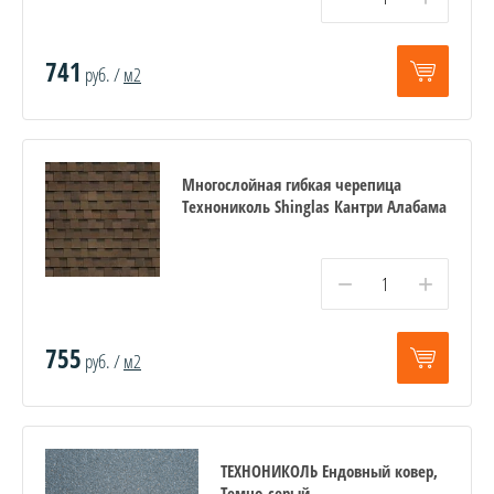
741
руб. /
м2
Многослойная гибкая черепица
Технониколь Shinglas Кантри Алабама
−
+
755
руб. /
м2
ТЕХНОНИКОЛЬ Ендовный ковер,
Темно-серый