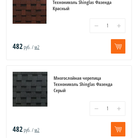
Технониколь Shinglas Фазенда
Красный
−
+
482
руб. /
м2
Многослойная черепица
Технониколь Shinglas Фазенда
Серый
−
+
482
руб. /
м2